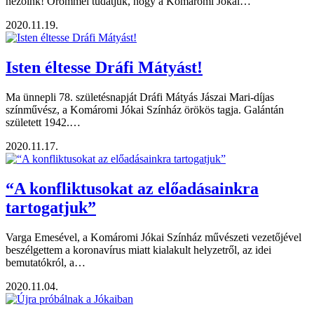
nézőink! Örömmel tudatjuk, hogy a Komáromi Jókai…
2020.11.19.
Isten éltesse Dráfi Mátyást!
Ma ünnepli 78. születésnapját Dráfi Mátyás Jászai Mari-díjas
színművész, a Komáromi Jókai Színház örökös tagja. Galántán
született 1942.…
2020.11.17.
“A konfliktusokat az előadásainkra
tartogatjuk”
Varga Emesével, a Komáromi Jókai Színház művészeti vezetőjével
beszélgettem a koronavírus miatt kialakult helyzetről, az idei
bemutatókról, a…
2020.11.04.