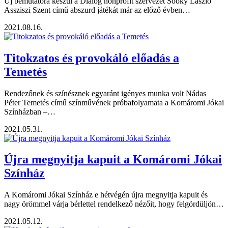
Új bemutatóra készül a Dialóg nonprofit szervezet Soóky László
Assziszi Szent című abszurd játékát már az előző évben…
2021.08.16.
Titokzatos és provokáló előadás a
Temetés
Rendezőnek és színésznek egyaránt igényes munka volt Nádas
Péter Temetés című színművének próbafolyamata a Komáromi Jókai
Színházban –…
2021.05.31.
Újra megnyitja kapuit a Komáromi Jókai
Színház
A Komáromi Jókai Színház e hétvégén újra megnyitja kapuit és
nagy örömmel várja bérlettel rendelkező nézőit, hogy felgördüljön…
2021.05.12.