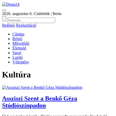
2026. augusztus 6. Csütörtök | Berta
Belépés
Regisztráció
Címlap
Régió
Művelődő
Életmód
Sport
Lazító
Vélemény
Kultúra
Assziszi Szent a Benkő Géza
Stúdiószínpadon