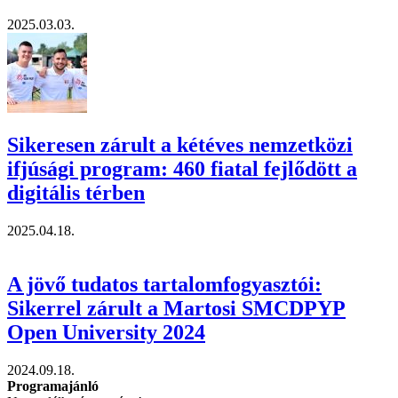
2025.03.03.
Sikeresen zárult a kétéves nemzetközi
ifjúsági program: 460 fiatal fejlődött a
digitális térben
2025.04.18.
A jövő tudatos tartalomfogyasztói:
Sikerrel zárult a Martosi SMCDPYP
Open University 2024
2024.09.18.
Programajánló