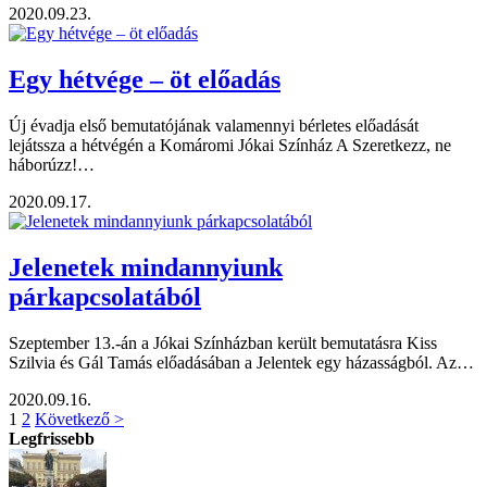
2020.09.23.
Egy hétvége – öt előadás
Új évadja első bemutatójának valamennyi bérletes előadását
lejátssza a hétvégén a Komáromi Jókai Színház A Szeretkezz, ne
háborúzz!…
2020.09.17.
Jelenetek mindannyiunk
párkapcsolatából
Szeptember 13.-án a Jókai Színházban került bemutatásra Kiss
Szilvia és Gál Tamás előadásában a Jelentek egy házasságból. Az…
2020.09.16.
1
2
Következő >
Legfrissebb