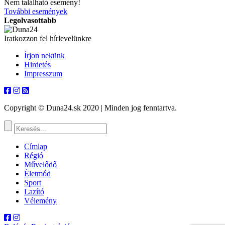
Nem található esemény!
További események
Legolvasottabb
Iratkozzon fel hírlevelünkre
Írjon nekünk
Hirdetés
Impresszum
Copyright © Duna24.sk 2020 | Minden jog fenntartva.
Címlap
Régió
Művelődő
Életmód
Sport
Lazító
Vélemény