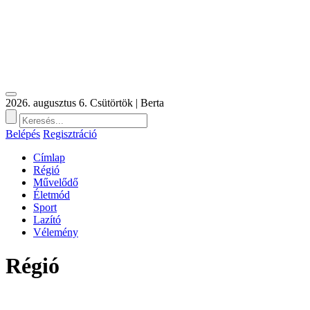
2026. augusztus 6. Csütörtök | Berta
Belépés
Regisztráció
Címlap
Régió
Művelődő
Életmód
Sport
Lazító
Vélemény
Régió