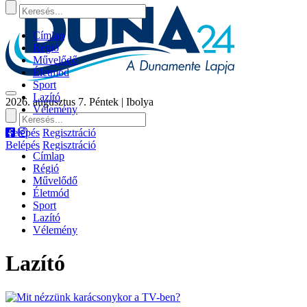
Címlap
Régió
Művelődő
Életmód
Sport
Lazító
2026. augusztus 7. Péntek | Ibolya
Vélemény
Belépés
Regisztráció
Belépés
Regisztráció
Címlap
Régió
Művelődő
Életmód
Sport
Lazító
Vélemény
Lazító