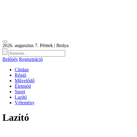
2026. augusztus 7. Péntek | Ibolya
Belépés
Regisztráció
Címlap
Régió
Művelődő
Életmód
Sport
Lazító
Vélemény
Lazító