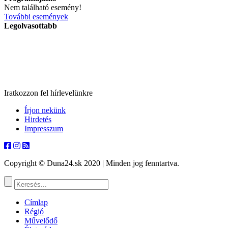
Nem található esemény!
További események
Legolvasottabb
Iratkozzon fel hírlevelünkre
Írjon nekünk
Hirdetés
Impresszum
Copyright © Duna24.sk 2020 | Minden jog fenntartva.
Címlap
Régió
Művelődő