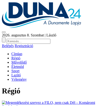
2026. augusztus 8. Szombat | László
Belépés
Regisztráció
Címlap
Régió
Művelődő
Életmód
Sport
Lazító
Vélemény
Régió