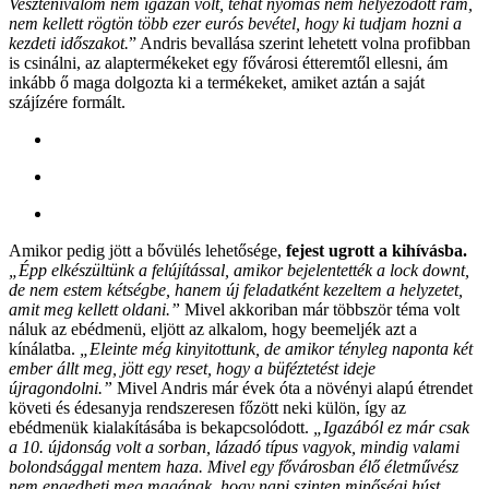
Vesztenivalóm nem igazán volt, tehát nyomás nem helyeződött rám,
nem kellett rögtön több ezer eurós bevétel, hogy ki tudjam hozni a
kezdeti időszakot.
” Andris bevallása szerint lehetett volna profibban
is csinálni, az alaptermékeket egy fővárosi étteremtől ellesni, ám
inkább ő maga dolgozta ki a termékeket, amiket aztán a saját
szájízére formált.
Amikor pedig jött a bővülés lehetősége,
fejest ugrott a kihívásba.
„Épp elkészültünk a felújítással, amikor bejelentették a lock downt,
de nem estem kétségbe, hanem új feladatként kezeltem a helyzetet,
amit meg kellett oldani.”
Mivel akkoriban már többször téma volt
náluk az ebédmenü, eljött az alkalom, hogy beemeljék azt a
kínálatba.
„Eleinte még kinyitottunk, de amikor tényleg naponta két
ember állt meg, jött egy reset, hogy a büféztetést ideje
újragondolni.”
Mivel Andris már évek óta a növényi alapú étrendet
követi és édesanyja rendszeresen főzött neki külön, így az
ebédmenük kialakításába is bekapcsolódott.
„Igazából ez már csak
a 10. újdonság volt a sorban, lázadó típus vagyok, mindig valami
bolondsággal mentem haza. Mivel egy fővárosban élő életművész
nem engedheti meg magának, hogy napi szinten minőségi húst