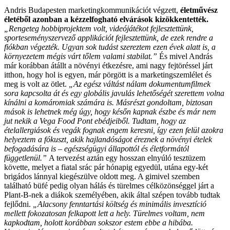
Andris Budapesten marketingkommunikációt végzett,
életművész
életéből azonban a kézzelfogható elvárások kizökkentették.
„Rengeteg hobbiprojektem volt, videójátékot fejlesztettünk,
sporteseményszervező applikációt fejlesztettünk, de ezek rendre a
fiókban végezték. Ugyan sok tudást szereztem ezen évek alatt is, a
környezetem mégis várt tőlem valami stabilat.”
És mivel András
már korábban átállt a növényi étkezésre, ami nagy fejtöréssel járt
itthon, hogy hol is egyen, már pörgött is a marketingszemlélet és
meg is volt az ötlet.
„Az egész váltást nálam dokumentumfilmek
sora kapcsolta át és egy globális javulás lehetőségét szerettem volna
kínálni a komáromiak számára is. Másrészt gondoltam, biztosan
mások is lehetnek még úgy, hogy későn kapnak észbe és már nem
jut nekik a Vega Food Pont ebédjeiből. Tudtam, hogy az
ételallergiások és vegák fognak engem keresni, így ezen felül azokra
helyeztem a fókuszt, akik hajlandóságot éreznek a növényi ételek
befogadására is – egészségügyi állapottól és életformától
függetlenül.”
A tervezést aztán egy hosszan elnyúló tesztüzem
követte, melyet a fiatal srác pár hónapig egyedül, utána egy-két
brigádos lánnyal kiegészülve oldott meg. A gimivel szemben
található büfé pedig olyan hálás és türelmes célközönséggel járt a
Plant-B-nek a diákok személyében, akik által szépen tovább tudtak
fejlődni.
„Alacsony fenntartási költség és minimális invesztíció
mellett fokozatosan felkapott lett a hely. Türelmes voltam, nem
kapkodtam, holott korábban sokszor estem ebbe a hibába.