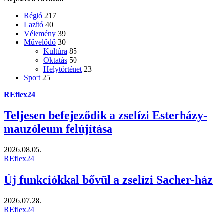
Régió
217
Lazító
40
Vélemény
39
Művelődő
30
Kultúra
85
Oktatás
50
Helytörténet
23
Sport
25
REflex24
Teljesen befejeződik a zselízi Esterházy-
mauzóleum felújítása
2026.08.05.
REflex24
Új funkciókkal bővül a zselízi Sacher-ház
2026.07.28.
REflex24