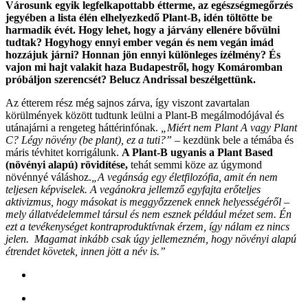
Városunk egyik legfelkapottabb étterme, az egészségmegőrzés
jegyében a lista élén elhelyezkedő Plant-B, idén töltötte be
harmadik évét. Hogy lehet, hogy a járvány ellenére bővülni
tudtak? Hogyhogy ennyi ember vegán és nem vegán imád
hozzájuk járni? Honnan jön ennyi különleges ízélmény? És
vajon mi hajt valakit haza Budapestről, hogy Komáromban
próbáljon szerencsét? Belucz Andrissal beszélgettünk.
Az étterem rész még sajnos zárva, így viszont zavartalan
körülmények között tudtunk leülni a Plant-B megálmodójával és
utánajárni a rengeteg háttérinfónak.
„Miért nem Plant A vagy Plant
C? Légy növény (be plant), ez a tuti?”
– kezdünk bele a témába és
máris tévhitet korrigálunk.
A Plant-B ugyanis a Plant Based
(növényi alapú) rövidítése,
tehát semmi köze az úgymond
növénnyé váláshoz.
„A vegánság egy életfilozófia, amit én nem
teljesen képviselek. A vegánokra jellemző egyfajta erőteljes
aktivizmus, hogy másokat is meggyőzzenek ennek helyességéről –
mely állatvédelemmel társul és nem esznek például mézet sem. Én
ezt a tevékenységet kontraproduktívnak érzem, így nálam ez nincs
jelen. Magamat inkább csak úgy jellemezném, hogy növényi alapú
étrendet követek, innen jött a név is.”