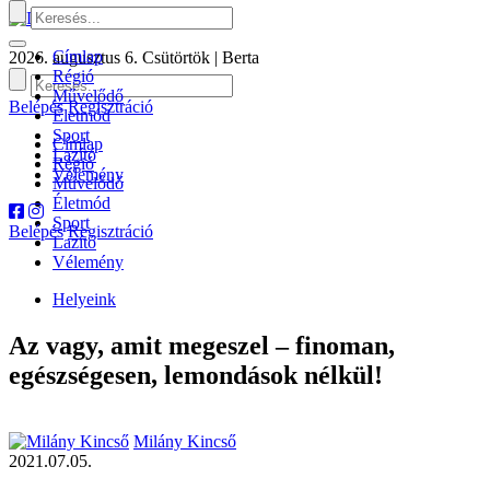
Címlap
2026. augusztus 6. Csütörtök | Berta
Régió
Művelődő
Belépés
Regisztráció
Életmód
Sport
Címlap
Lazító
Régió
Vélemény
Művelődő
Életmód
Sport
Belépés
Regisztráció
Lazító
Vélemény
Helyeink
Az vagy, amit megeszel – finoman,
egészségesen, lemondások nélkül!
Milány Kincső
2021.07.05.