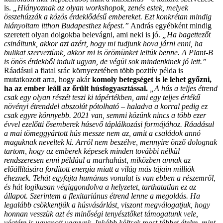
is.
„Hiányoznak az olyan workshopok, zenés estek, melyek
összehúzzák a közös érdeklődésű embereket. Ezt konkrétan mindig
hiányoltam itthon Budapesthez képest.”
András egyébként mindig
szeretett olyan dolgokba belevágni, ami neki is jó.
„Ha bagettezőt
csináltunk, akkor azt azért, hogy mi tudjunk hova járni enni, ha
bulikat szerveztünk, akkor mi is örömünket leltük benne. A Plant-B
is önös érdekből indult ugyan, de végül sok mindenkinek jó lett.”
Ráadásul a fiatal srác környezetében több pozitív példa is
mutatkozott arra, hogy akár
komoly betegséget is le lehet győzni,
ha az ember leáll az őrült húsfogyasztással.
„A hús a teljes étrend
csak egy olyan részét teszi ki tápértékben, ami egy teljes értékű
növényi étrenddel abszolút pótolható – haladva a korral pedig ez
csak egyre könnyebb. 2021 van, semmi közünk nincs a több ezer
évvel ezelőtti ősemberek húsevő táplálkozási formájához. Ráadásul
a mai tömeggyártott hús messze nem az, amit a családok annó
maguknak neveltek ki. Arról nem beszélve, mennyire önző dolognak
tartom, hogy az emberek képesek minden további nélkül
rendszeresen enni például a marhahúst, miközben annak az
előállítására fordított energia miatt a világ más tájain milliók
éheznek. Tehát egyfajta humánus vonulat is van ebben a részemről,
és hát logikusan végiggondolva a helyzetet, tarthatatlan ez az
állapot. Szerintem a flexitariánus étrend lenne a megoldás. Ha
legalább csökkentjük a húsvásárlást, viszont megválogatjuk, hogy
honnan vesszük azt és minőségi tenyésztőket támogatunk vele,
végtére is ugyanott vagyunk. Inkább költsek most többet ételre, mint