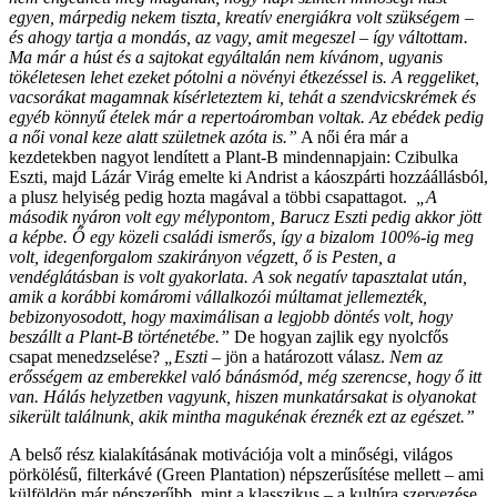
egyen, márpedig nekem tiszta, kreatív energiákra volt szükségem –
és ahogy tartja a mondás, az vagy, amit megeszel – így váltottam.
Ma már a húst és a sajtokat egyáltalán nem kívánom, ugyanis
tökéletesen lehet ezeket pótolni a növényi étkezéssel is. A reggeliket,
vacsorákat magamnak kísérleteztem ki, tehát a szendvicskrémek és
egyéb könnyű ételek már a repertoáromban voltak. Az ebédek pedig
a női vonal keze alatt születnek azóta is.”
A női éra már a
kezdetekben nagyot lendített a Plant-B mindennapjain: Czibulka
Eszti, majd Lázár Virág emelte ki Andrist a káoszpárti hozzáállásból,
a plusz helyiség pedig hozta magával a többi csapattagot.
„A
második nyáron volt egy mélypontom, Barucz Eszti pedig akkor jött
a képbe. Ő egy közeli családi ismerős, így a bizalom 100%-ig meg
volt, idegenforgalom szakirányon végzett, ő is Pesten, a
vendéglátásban is volt gyakorlata. A sok negatív tapasztalat után,
amik a korábbi komáromi vállalkozói múltamat jellemezték,
bebizonyosodott, hogy maximálisan a legjobb döntés volt, hogy
beszállt a Plant-B történetébe.”
De hogyan zajlik egy nyolcfős
csapat menedzselése?
„Eszti
– jön a határozott válasz.
Nem az
erősségem az emberekkel való bánásmód, még szerencse, hogy ő itt
van. Hálás helyzetben vagyunk, hiszen munkatársakat is olyanokat
sikerült találnunk, akik mintha magukénak éreznék ezt az egészet.”
A belső rész kialakításának motivációja volt a minőségi, világos
pörkölésű, filterkávé (Green Plantation) népszerűsítése mellett – ami
külföldön már népszerűbb, mint a klasszikus – a kultúra szervezése