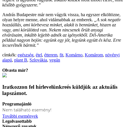
később gyógyszerre.”
András Budapestre már nem vágyik vissza, ha egyszer elköltözne,
olyan helyre menne, ahol vidámabbak az emberek.
„A sok negatív
hozzáállás, ami körbevesz minket, alakít is bennünket, hiszen az
vagy, ami körülötted van. Nekem nincsenek őrült anyagi
elvárásaim, inkább lejjebb adnék az igényekből. Dél-Amerika
például nagyon bejön: együnk egy jót, legyünk együtt és kész. Erre
lecserélnék bármit.”
címkék:
egészség
,
étel
,
étterem
,
fit
,
Komárno
,
Komárom
,
növényi
alapú
,
plant B
,
Szlovákia
,
vegán
Olvasta már?
Iratkozzon fel hírlevelünkre
és küldjük az aktuális
lapszámot.
Programajánló
Nem található esemény!
További események
Legolvasottabb
Népszerű rovatok