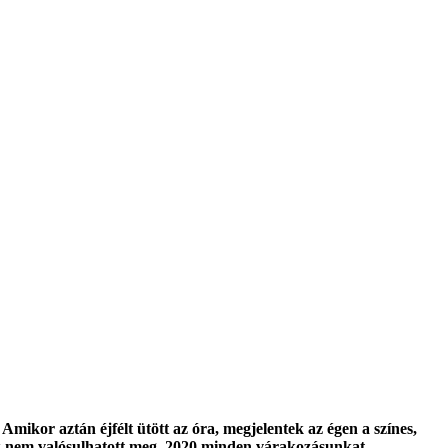
mikor aztán éjfélt ütött az óra, megjelentek az égen a színes,
sok nem valósulhatott meg. 2020 minden várakozásunkat