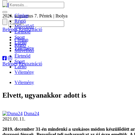
Címlap
2026. augusztus 7. Péntek | Ibolya
Régió
Művelődő
Belépés
Regisztráció
Életmód
Sport
Címlap
Lazító
Régió
Vélemény
Művelődő
Életmód
Sport
Belépés
Regisztráció
Lazító
Vélemény
Vélemény
Elvett, ugyanakkor adott is
Duna24
2021.01.11.
2019. december 31-én mindenki a szokásos módon készülődött arra,
durrogó fények. Pezsgővel teli poharunkat az új évre emeltük. A