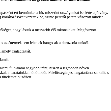
pásként ért bennünket a hír, miszerint országunkat is elérte a járvány.
 korlátozásokat vezettek be, szinte percről percre változott minden.
hetőséget, hogy lássuk a messzebb élő rokonainkat. Megfosztott
 s az éttermek sem lehettek hangosak a duruzsolásunktól.
lamely családtagját.
lamit.
lami új, valami nagyobb iránt, hiszen a legtöbben bőven
 a barátainkkal töltött időt. Felelősségteljes magatartásra sarkallt, s
 türelemre buzdított.