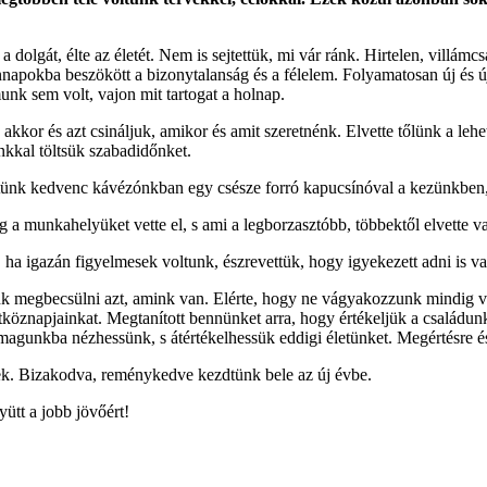
olgát, élte az életét. Nem is sejtettük, mi vár ránk. Hirtelen, villámcsa
nnapokba beszökött a bizonytalanság és a félelem. Folyamatosan új és új
munk sem volt, vajon mit tartogat a holnap.
 akkor és azt csináljuk, amikor és amit szeretnénk. Elvette tőlünk a le
nkkal töltsük szabadidőnket.
ttünk kedvenc kávézónkban egy csésze forró kapucsínóval a kezünkben,
g a munkahelyüket vette el, s ami a legborzasztóbb, többektől elvette va
 ha igazán figyelmesek voltunk, észrevettük, hogy igyekezett adni is va
k megbecsülni azt, amink van. Elérte, hogy ne vágyakozzunk mindig va
znapjainkat. Megtanított bennünket arra, hogy értékeljük a családunkkal,
agunkba nézhessünk, s átértékelhessük eddigi életünket. Megértésre és
k. Bizakodva, reménykedve kezdtünk bele az új évbe.
ütt a jobb jövőért!