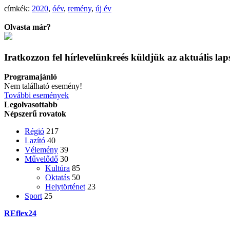
címkék:
2020
,
óév
,
remény
,
új év
Olvasta már?
Iratkozzon fel hírlevelünkre
és küldjük az aktuális la
Programajánló
Nem található esemény!
További események
Legolvasottabb
Népszerű rovatok
Régió
217
Lazító
40
Vélemény
39
Művelődő
30
Kultúra
85
Oktatás
50
Helytörténet
23
Sport
25
REflex24