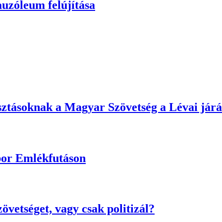
auzóleum felújítása
lasztásoknak a Magyar Szövetség a Lévai jár
bor Emlékfutáson
vetséget, vagy csak politizál?