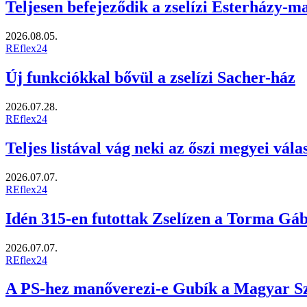
Teljesen befejeződik a zselízi Esterházy-m
2026.08.05.
REflex24
Új funkciókkal bővül a zselízi Sacher-ház
2026.07.28.
REflex24
Teljes listával vág neki az őszi megyei vá
2026.07.07.
REflex24
Idén 315-en futottak Zselízen a Torma Gá
2026.07.07.
REflex24
A PS-hez manőverezi-e Gubík a Magyar Szö