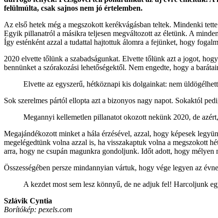
felülmúlta, csak sajnos nem jó értelemben.
Az első hetek még a megszokott kerékvágásban teltek. Mindenki tette a d
Egyik pillanatról a másikra teljesen megváltozott az életünk. A minde
Így esténként azzal a tudattal hajtottuk álomra a fejünket, hogy fogal
2020 elvette tőlünk a szabadságunkat. Elvette tőlünk azt a jogot, hogy
bennünket a szórakozási lehetőségektől. Nem engedte, hogy a barátai
Elvette az egyszerű, hétköznapi kis dolgainkat: nem üldögélhe
Sok szerelmes pártól ellopta azt a bizonyos nagy napot. Sokaktól pedi
Megannyi kellemetlen pillanatot okozott nekünk 2020, de azért,
Megajándékozott minket a hála érzésével, azzal, hogy képesek legyün
megelégedtünk volna azzal is, ha visszakaptuk volna a megszokott hétkö
arra, hogy ne csupán magunkra gondoljunk. Időt adott, hogy mélyen m
Összességében persze mindannyian vártuk, hogy vége legyen az évne
A kezdet most sem lesz könnyű, de ne adjuk fel! Harcoljunk egy
Szlávik Cyntia
Borítókép: pexels.com