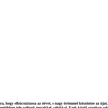
 hogy elbúcsúztassa az óévet, s nagy örömmel köszöntse az újat. A
 legtöbben tele voltunk tervekkel, célokkal. Ezek közül azonban 