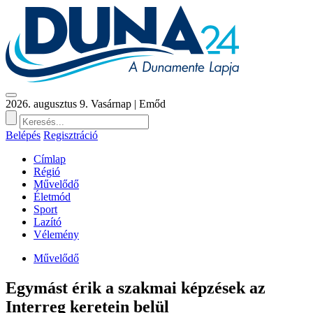
2026. augusztus 9. Vasárnap | Emőd
Belépés
Regisztráció
Címlap
Régió
Művelődő
Életmód
Sport
Lazító
Vélemény
Művelődő
Egymást érik a szakmai képzések az
Interreg keretein belül