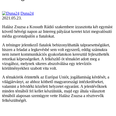
Duna24
2021.05.23.
Halász Zsuzsa a Kossuth Rádió szakembere izzasztotta két egymást
követő hétvégi napon az Interreg pályázat keretei közt megvalósuló
média gyorstalpalón a fiatalokat.
A tréningre jelentkező fiatalok bebizonyíthatták talpraesettségüket,
hiszen a feladat a legkevésbé sem volt egyszerű, eddig számukra
nem ismert kommunikációs gyakorlatokon keresztül fejleszthették
retorikai képességeiket. A felkészítő öt témakört adott meg a
vizsgához, melynek sikeres abszolválása egy televíziós
körülményekhez szabott vita volt.
A témakörök érintették az Európai Uniót, jogállamiság kérdését, a
világjárványt, az ahhoz köthető magyarországi intézkedéseket,
valamint a felvidéki közéleti helyzetet egyaránt. A jelenlévőknek
minden témából fel kellet készülniük, majd egy általa választott
témából alaposan szemügyre vette Halász Zsuzsa a résztvevők
felkészültségét.