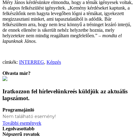
Méry János kérdésünkre elmondta, hogy a témák igényesek voltak,
és alapos felkészülést igényeltek. „Kemény kérdéseket kaptunk, a
felkészítőnk nem hagyta levegőben lógni a témákat, igyekezett
megizzasztani minket, ami tapasztalatából is adódik. Bár
felkészültem arra, hogy nem lesz könnyű a tréninget lezáró interjú,
de ennek ellenére is sikerült nehéz helyzetbe hoznia, mely
helyzetekre nem mindig reagáltam megfelelően.”
–
mondta el
lapunknak János.
címkék:
INTERREG
,
Képzés
Olvasta már?
Iratkozzon fel hírlevelünkre
és küldjük az aktuális
lapszámot.
Programajánló
Nem található esemény!
További események
Legolvasottabb
Népszerű rovatok