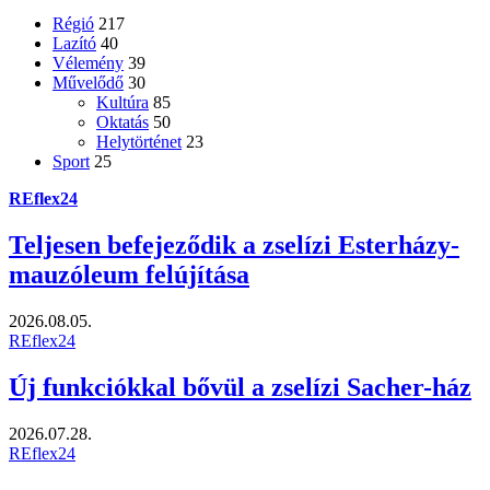
Régió
217
Lazító
40
Vélemény
39
Művelődő
30
Kultúra
85
Oktatás
50
Helytörténet
23
Sport
25
REflex24
Teljesen befejeződik a zselízi Esterházy-
mauzóleum felújítása
2026.08.05.
REflex24
Új funkciókkal bővül a zselízi Sacher-ház
2026.07.28.
REflex24