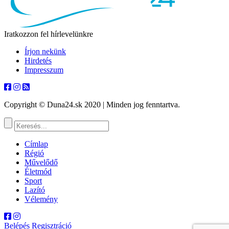
Iratkozzon fel hírlevelünkre
Írjon nekünk
Hirdetés
Impresszum
Copyright © Duna24.sk 2020 | Minden jog fenntartva.
Címlap
Régió
Művelődő
Életmód
Sport
Lazító
Vélemény
Belépés
Regisztráció